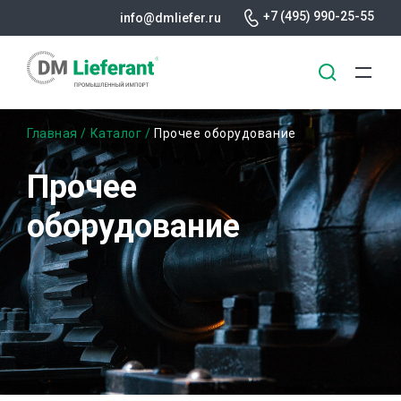
+7 (495) 990-25-55
info@dmliefer.ru
Перейти
Строка
Главная
Каталог
Прочее оборудование
к
основному
навигации
Прочее
содержанию
оборудование