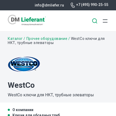
+7 (495) 990-25-55
info@dmliefer.ru
Перейти
Строка
Каталог
Прочее оборудование
WestCo ключи для
к
НКТ, трубные элеваторы
основному
навигации
содержанию
WestCo
WestCo ключи для НКТ, трубные элеваторы
О компании
Ключи для обсадных труб