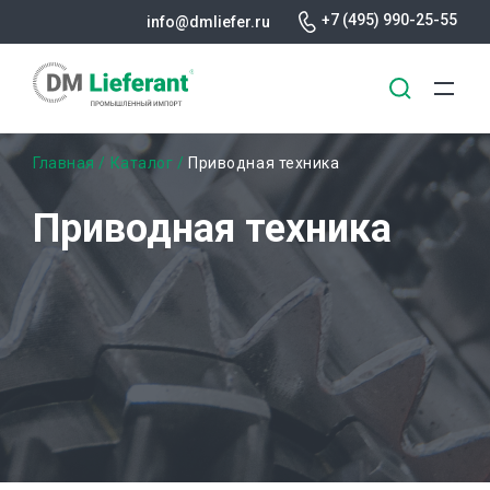
+7 (495) 990-25-55
info@dmliefer.ru
Перейти
Строка
Главная
Каталог
Приводная техника
к
основному
навигации
Приводная техника
содержанию