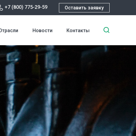
+7 (800) 775-29-59
Оставить заявку
Введите
Отрасли
Новости
Контакты
ключевы
слова
для
поиска