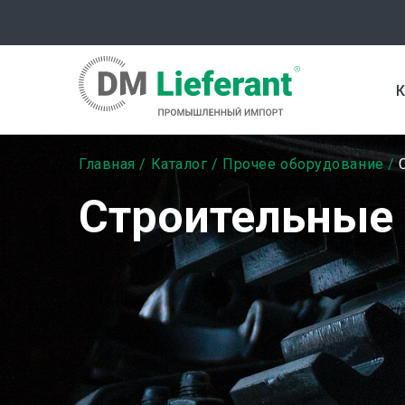
Перейти
к
основному
содержанию
К
Строка
Главная
Каталог
Прочее оборудование
С
навигации
Строительные 