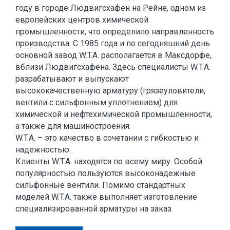
году в городе Людвигсхафен на Рейне, одном из
европейских центров химической
промышленности, что определило направленность
производства. С 1985 года и по сегодняшний день
основной завод W.T.A. располагается в Максдорфе,
вблизи Людвигсхафена. Здесь специалисты W.T.A.
разрабатывают и выпускают
высококачественную арматуру (грязеуловители,
вентили с сильфонным уплотнением) для
химической и нефтехимической промышленности,
а также для машиностроения.
W.T.A. – это качество в сочетании с гибкостью и
надежностью.
Клиенты W.T.A. находятся по всему миру. Особой
популярностью пользуются высоконадежные
сильфонные вентили. Помимо стандартных
моделей W.T.A. также выполняет изготовление
специализированной арматуры на заказ.