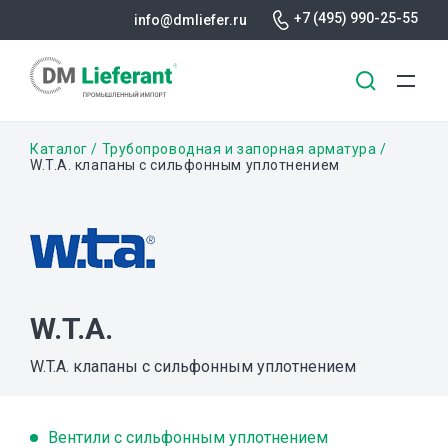
+7 (495) 990-25-55
info@dmliefer.ru
Перейти
Строка
Каталог
Трубопроводная и запорная арматура
к
W.T.A. клапаны с сильфонным уплотнением
основному
навигации
содержанию
W.T.A.
W.T.A. клапаны с сильфонным уплотнением
Вентили с сильфонным уплотнением