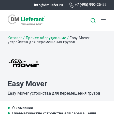
+7 (495) 990-25-55
info@dmliefer.ru
Перейти
Строка
Каталог
Прочее оборудование
Easy Mover
к
устройства для перемещения грузов
основному
навигации
содержанию
Easy Mover
Easy Mover устройства для перемещения грузов
О компании
Пневматические устройства для перемещения