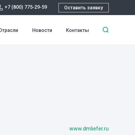
+7 (800) 775-29-59
Оставить заявку
Введите
Отрасли
Новости
Контакты
ключевы
слова
для
поиска
www.dmliefer.ru