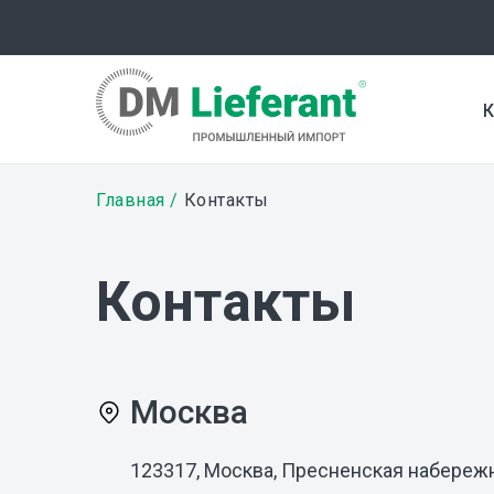
Перейти
к
основному
содержанию
К
Строка
Главная
Контакты
навигации
Контакты
Москва
123317, Москва, Пресненская набережна