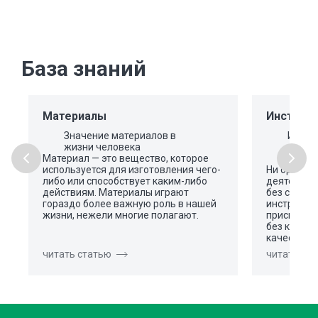
База знаний
Материалы
Инструме
Значение материалов в
Инстр
жизни человека
общая
Материал — это вещество, которое
используется для изготовления чего-
Ни один в
либо или способствует каким-либо
деятельно
действиям. Материалы играют
без специ
гораздо более важную роль в нашей
инструмен
жизни, нежели многие полагают.
приспособл
без котор
качестве
читать статью
читать ст