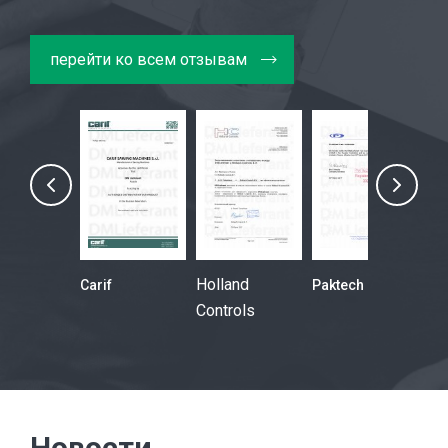
перейти ко всем отзывам
Holland
Gesab
Carif
Paktech
La
Controls
Wo
Новости