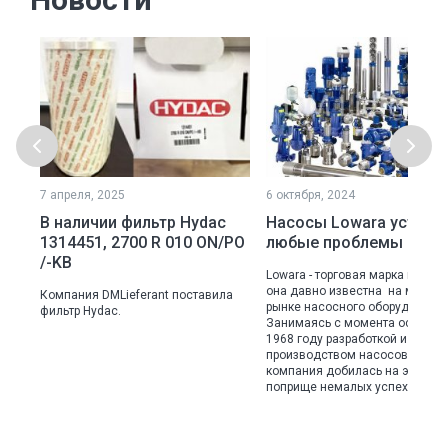
7 апреля, 2025
6 октября, 2024
В наличии фильтр Hydac
Насосы Lowara устран
1314451, 2700 R 010 ON/PO
любые проблемы с во
/-KB
Lowara - торговая марка из Ита
она давно известна на миров
Компания DMLieferant поставила
рынке насосного оборудования
оку
фильтр Hydac.
Занимаясь с момента основан
 в
1968 году разработкой и
производством насосов для в
ва
компания добилась на этом
поприще немалых успехов.