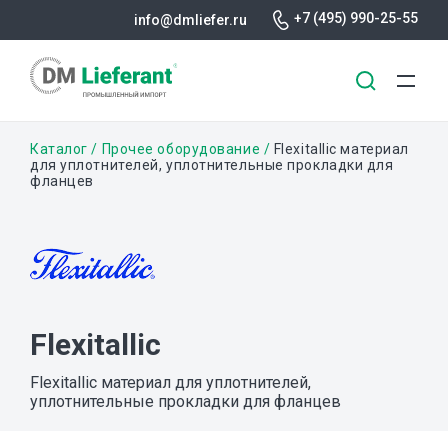
+7 (495) 990-25-55
info@dmliefer.ru
Перейти
Строка
Каталог
Прочее оборудование
Flexitallic материал
к
для уплотнителей, уплотнительные прокладки для
фланцев
основному
навигации
содержанию
Flexitallic
Flexitallic материал для уплотнителей,
уплотнительные прокладки для фланцев