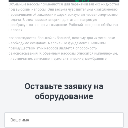
Объёмные насосы применяются для перекачки вязких жидкостей
под высоким напором. Они весьма чувствительны к загрязнению
перекачиваемой жидкости и характеризуются неравномерностью
подачи. В этих насосах энергия двигателя напрямую
преобразуется в энергию жидкости. Рабочий процесс в объёмных
насосах
сопровождается большой вибрацией, поэтому для их установки
необходимо создавать массивные фундаменты. Большим
преимуществом этих насосов является способность
самовсасывания. К объемным насосам относятся импеллерные,
пластинчатые, винтовые, перистальтические, мембранные,
Оставьте заявку на
оборудование