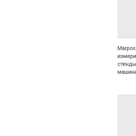
Marpos
измери
стенды
машин