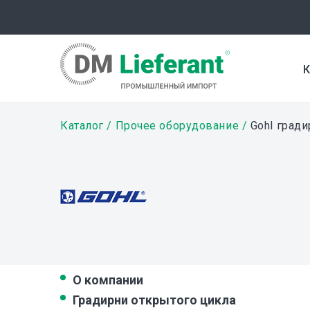
Перейти
к
основному
содержанию
К
Строка
Каталог
Прочее оборудование
Gohl гради
навигации
О компании
Градирни открытого цикла