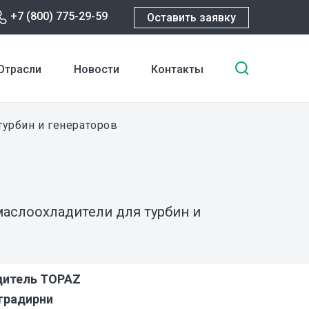
+7 (800) 775-29-59
Оставить заявку
Введите
Отрасли
Новости
Контакты
ключевы
слова
для
турбин и генераторов
поиска
 маслоохладители для турбин и
дитель TOPAZ
градирни