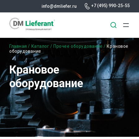
+7 (495) 990-25-55
info@dmliefer.ru
Перейти
Строка
Главная
Каталог
Прочее оборудование
Крановое
к
оборудование
основному
навигации
содержанию
Крановое
оборудование