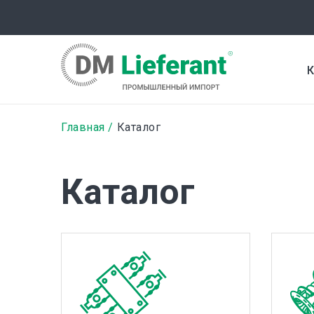
Перейти
к
основному
содержанию
К
Строка
Главная
Каталог
навигации
Каталог