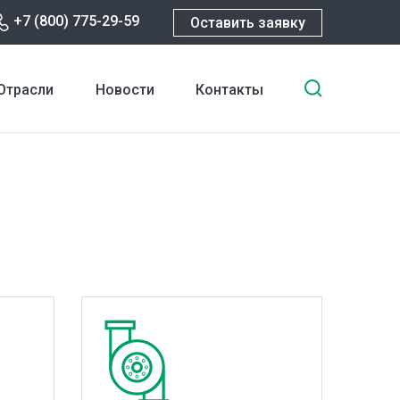
+7 (800) 775-29-59
Оставить заявку
Введите
Отрасли
Новости
Контакты
ключевы
слова
для
поиска