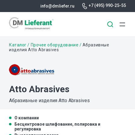
+7 (495) 990-25-55
info@dmliefer.ru
Перейти
Строка
Каталог
Прочее оборудование
Абразивные
к
изделия Atto Abrasives
основному
навигации
содержанию
Atto Abrasives
Абразивные изделия Atto Abrasives
О компании
Бесцентровое шлифование, полировка и
регулировка