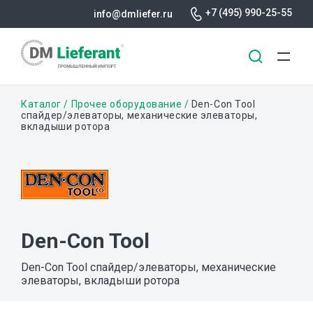
+7 (495) 990-25-55
info@dmliefer.ru
Перейти
Строка
Каталог
Прочее оборудование
Den-Con Tool
к
спайдер/элеваторы, механические элеваторы,
вкладыши ротора
основному
навигации
содержанию
Den-Con Tool
Den-Con Tool спайдер/элеваторы, механические
элеваторы, вкладыши ротора