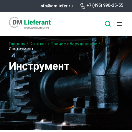
+7 (495) 990-25-55
info@dmliefer.ru
Перейти
Строка
Главная
Каталог
Прочее оборудование
к
Инструмент
основному
навигации
содержанию
Инструмент