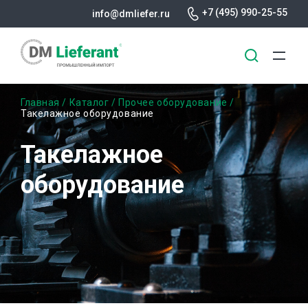
+7 (495) 990-25-55
info@dmliefer.ru
Перейти
Строка
Главная
Каталог
Прочее оборудование
к
Такелажное оборудование
основному
навигации
содержанию
Такелажное
оборудование