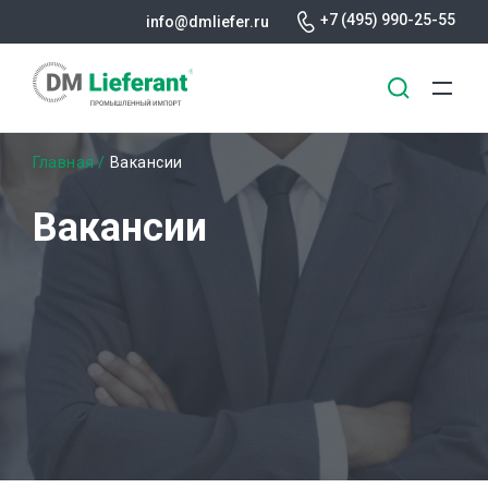
+7 (495) 990-25-55
info@dmliefer.ru
Перейти
Строка
Главная
Вакансии
к
основному
навигации
Вакансии
содержанию