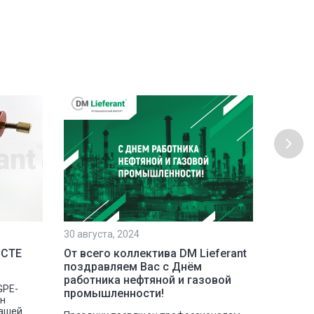
30 августа, 2024
23 июля,
 СТЕ
От всего коллектива DM Lieferant
Постав
поздравляем Вас с Днём
инстру
работника нефтяной и газовой
GPE-
Наша ко
промышленности!
сн
отгрузк
нашей
токарных