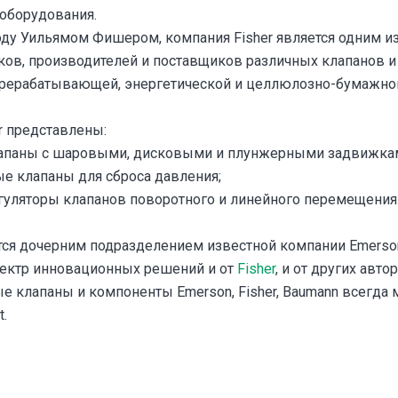
оборудования.
оду Уильямом Фишером, компания Fisher является одним и
ов, производителей и поставщиков различных клапанов и
ерерабатывающей, энергетической и целлюлозно-бумажн
r представлены:
апаны с шаровыми, дисковыми и плунжерными задвижка
е клапаны для сброса давления;
гуляторы клапанов поворотного и линейного перемещения
ется дочерним подразделением известной компании Emerso
пектр инновационных решений и от
Fisher
, и от других авт
е клапаны и компоненты Emerson, Fisher, Baumann всегда 
.