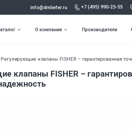
+7 (495) 990-25-55
info@dmliefer.ru
аталог
О компании
Производители
Регулирующие клапаны FISHER – гарантированная точ
и
ие клапаны FISHER – гарантиро
 надежность