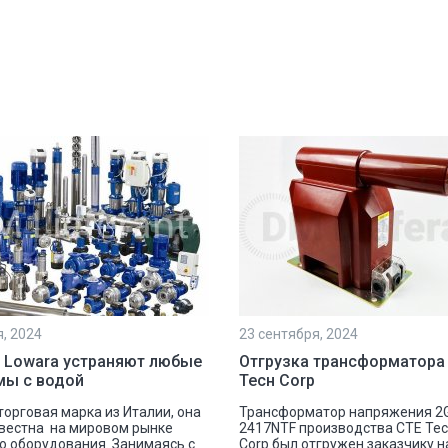
я, 2024
23 сентября, 2024
 Lowara устраняют любые
Отгрузка трансформатора
мы с водой
Тесн Corp
 торговая марка из Италии, она
Трансформатор напряжения 2
вестна на мировом рынке
2417NTF производства СТЕ Те
о оборудования. Занимаясь с
Corp.был отгружен заказчику 