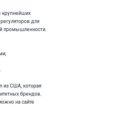
з крупнейших
 регуляторов для
ой промышленности.
ми;
.
n из США, которая
оритетных брендов.
можно на сайте