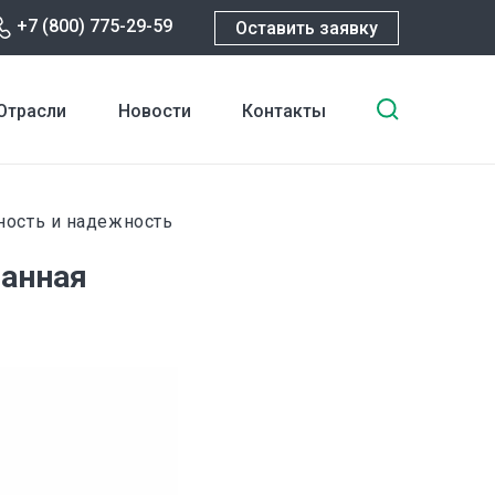
+7 (800) 775-29-59
Оставить заявку
Введите
Отрасли
Новости
Контакты
ключевы
слова
для
поиска
ность и надежность
ванная