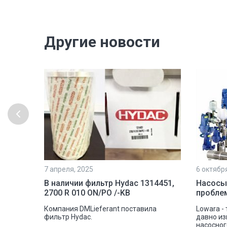
Другие новости
7 апреля, 2025
6 октябр
рочной
В наличии фильтр Hydac 1314451,
Насосы
2700 R 010 ON/PO /-KB
пробле
шковую
Компания DMLieferant поставила
Lowara -
tectic
фильтр Hydac.
давно из
овой
насосног