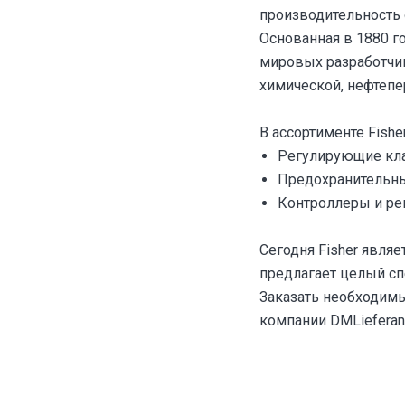
производительность 
Основанная в 1880 г
мировых разработчик
химической, нефтеп
В ассортименте Fishe
Регулирующие кл
Предохранительны
Контроллеры и ре
Сегодня Fisher явля
предлагает целый с
Заказать необходимы
компании DMLieferant