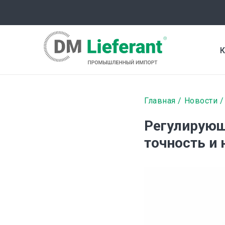
Перейти
к
основному
содержанию
К
Строка
Главная
Новости
навигаци
Регулирующ
точность и