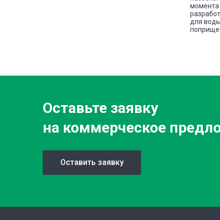
е сплава
момента 
разработ
для воды
поприще 
Оставьте заявку
на коммерческое предл
Оставить заявку