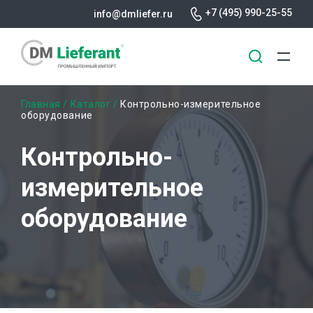
+7 (495) 990-25-55
info@dmliefer.ru
Перейти
Строка
Главная
Каталог
Контрольно-измерительное
к
оборудование
основному
навигации
содержанию
Контрольно-
измерительное
оборудование