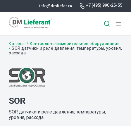
+7 (495) 990-25-55
info@dmliefer.ru
Перейти
Строка
Каталог
Контрольно-измерительное оборудование
к
SOR датчики и реле давления, температуры, уровня,
расхода
основному
навигации
содержанию
SOR
SOR датчики и реле давления, температуры,
уровня, расхода