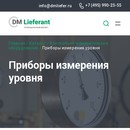
+7 (495) 990-25-55
info@dmliefer.ru
Перейти
Строка
Главная
Каталог
Контрольно-измерительное
к
оборудование
Приборы измерения уровня
основному
навигации
содержанию
Приборы измерения
уровня