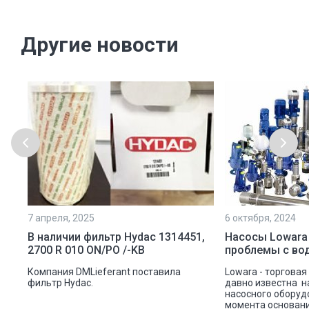
Другие новости
7 апреля, 2025
6 октября, 2024
ой
В наличии фильтр Hydac 1314451,
Насосы Lowara
2700 R 010 ON/PO /-KB
проблемы с во
ую
Компания DMLieferant поставила
Lowara - торговая
ic
фильтр Hydac.
давно известна н
насосного оборуд
ава
момента основани