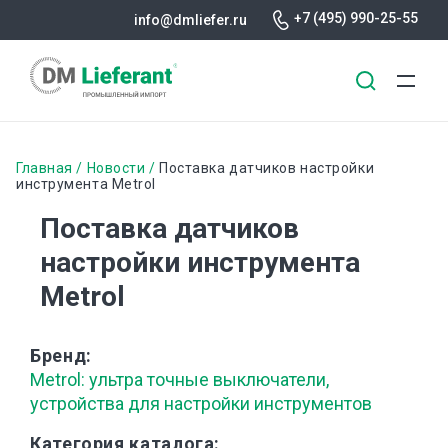
+7 (495) 990-25-55
info@dmliefer.ru
Перейти
к
Строка
Главная
Новости
Поставка датчиков настройки
основному
инструмента Metrol
навигации
содержанию
Поставка датчиков
настройки инструмента
Metrol
Бренд
Metrol: ультра точные выключатели,
устройства для настройки инструментов
Категория каталога