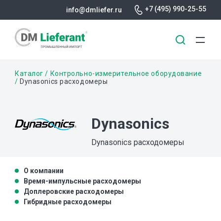
+7 (495) 990-25-55
info@dmliefer.ru
Перейти
Строка
Каталог
Контрольно-измерительное оборудование
к
Dynasonics расходомеры
основному
навигации
содержанию
Dynasonics
Dynasonics расходомеры
О компании
Время-импульсные расходомеры
Доплеровские расходомеры
Гибридные расходомеры