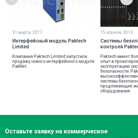
31 марта, 2017
15 апреля, 2013
Интерфейсный модуль Paktech
Системы безоп
Limited
контроля Pakte
Компания Paktech Limited запустила
Paktech имеет бо
продажу нового интерфейсного модуля
опыт в проектиро
PakNet.
эксплуатацию сис
безопасности. Pak
высокоэффектив
системы безопасн
продлевающие жи
оборудования.
Оставьте заявку
на коммерческое