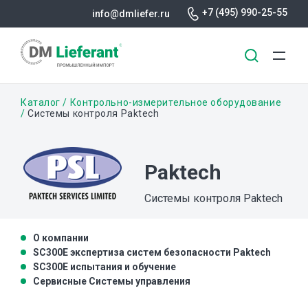
+7 (495) 990-25-55
info@dmliefer.ru
Перейти
Строка
Каталог
Контрольно-измерительное оборудование
к
Системы контроля Paktech
основному
навигации
содержанию
Paktech
Системы контроля Paktech
О компании
SC300E экспертиза систем безопасности Paktech
SC300E испытания и обучение
Сервисные Системы управления