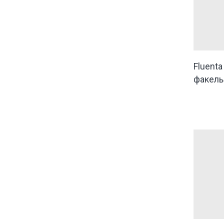
Fluent
факель