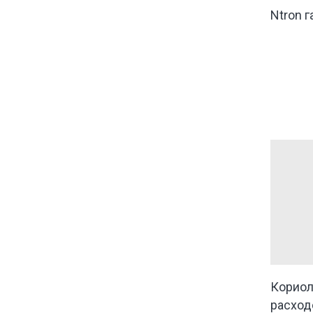
Ntron 
Корио
расход