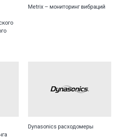
Metrix – мониторинг вибраций
ского
ого
Dynasonics расходомеры
нга