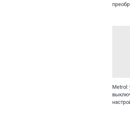
преобр
Metrol:
выключ
настро