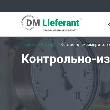
Перейти
к
основному
содержанию
К
Строка
Главная
Каталог
Контрольно-измеритель
навигации
Контрольно-из