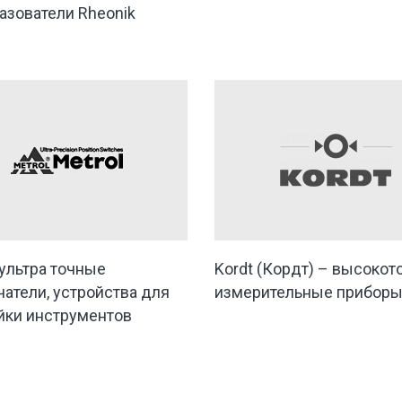
азователи Rheonik
 ультра точные
Kordt (Кордт) – высоко
атели, устройства для
измерительные прибор
йки инструментов