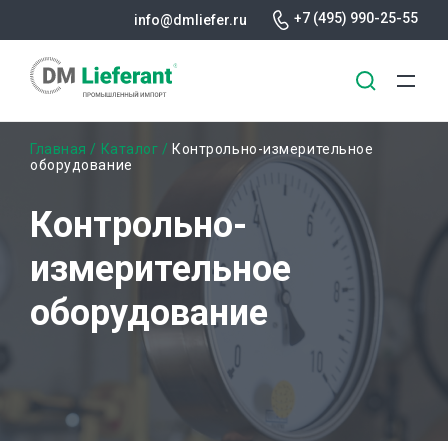
+7 (495) 990-25-55
info@dmliefer.ru
Перейти
Строка
Главная
Каталог
Контрольно-измерительное
к
оборудование
основному
навигации
содержанию
Контрольно-
измерительное
оборудование