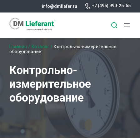
+7 (495) 990-25-55
info@dmliefer.ru
Перейти
Строка
Главная
Каталог
Контрольно-измерительное
к
оборудование
основному
навигации
содержанию
Контрольно-
измерительное
оборудование