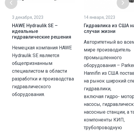
3 декабря, 2023
14 января, 2023
HAWE Hydraulik SE –
Гидравлика из США н
идеальные
случаи жизни
гидравлические решения
Авторитетный во все
Немецкая компания HAWE
мире производитель
Hydraulik SE является
промышленного
общепризнанным
оборудования – Parke
специалистом в области
Hannifin из США поста
разработки и производства
на рынок широкий сп
гидравлического
гидравлики,
оборудования.
включая гидро- мото
насосы, гидравличес
насосные станции, а 
компоненты КИП,
трубопроводную