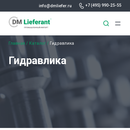
+7 (495) 990-25-55
info@dmliefer.ru
Перейти
Строка
Главная
Каталог
Гидравлика
к
основному
навигации
Гидравлика
содержанию