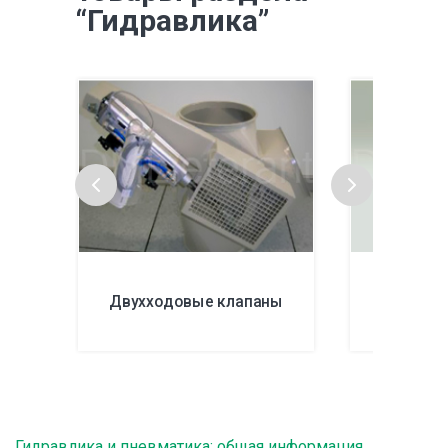
“Гидравлика”
Двухходовые клапаны
Дроссел
Гидравлика и пневматика: общая информация