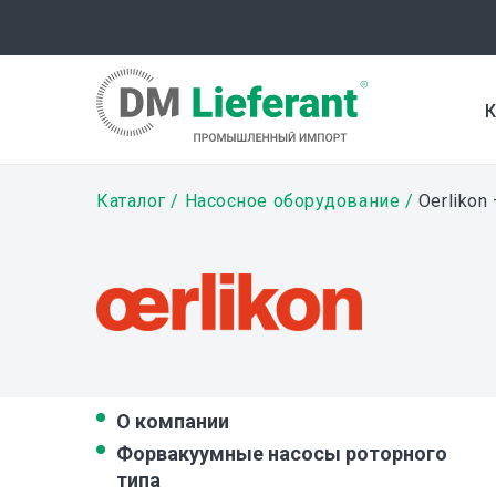
Перейти
к
основному
содержанию
К
Строка
Каталог
Насосное оборудование
Oerlikon
навигации
О компании
Форвакуумные насосы роторного
типа