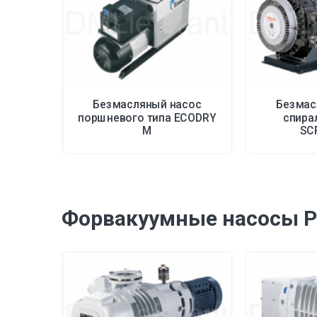
Безмасляный насос
Безмас
поршневого типа ECODRY
спира
M
SC
Форвакуумные насосы Р