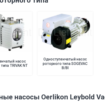
оторного типа
Одноступенчатый насос
енчатый насос
роторного типа SOGEVAC
 типа TRIVAK NT
B/BI
е насосы Oerlikon Leybold V