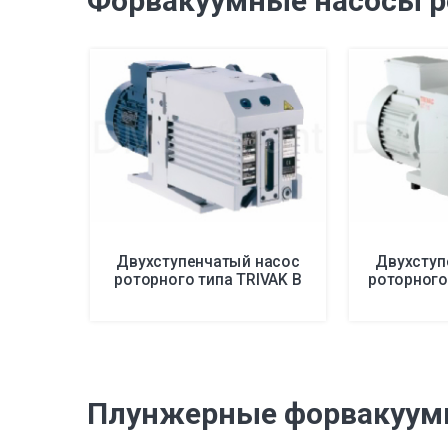
Форвакуумные насосы р
Двухступенчатый насос
Двухступ
роторного типа TRIVAK B
роторного
Плунжерные форвакуумны