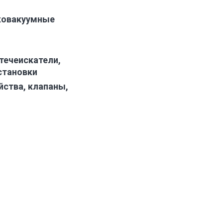
ковакуумные
течеискатели,
становки
ства, клапаны,