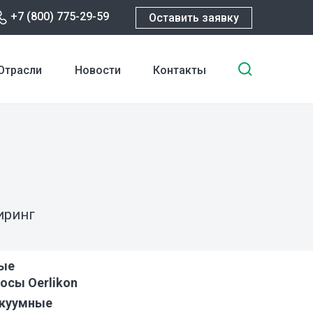
+7 (800) 775-29-59
Оставить заявку
Введите
Отрасли
Новости
Контакты
ключевы
слова
для
поиска
иринг
ые
осы Oerlikon
акуумные