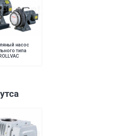
ляный насос
льного типа
ROLLVAC
утса