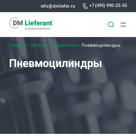
+7 (495) 990-25-55
info@dmliefer.ru
Перейти
Строка
Главная
Каталог
Гидравлика
Пневмоцилиндры
к
основному
навигации
Пневмоцилиндры
содержанию