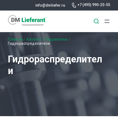
+7 (495) 990-25-55
info@dmliefer.ru
Перейти
Строка
Главная
Каталог
Гидравлика
к
Гидрораспределители
основному
навигации
содержанию
Гидрораспределител
и