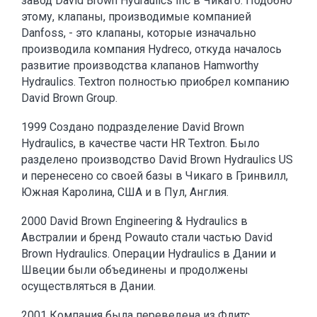
завод David Brown Hydraulics Inc в Чикаго. Подобно
этому, клапаны, производимые компанией
Danfoss, - это клапаны, которые изначально
производила компания Hydreco, откуда началось
развитие производства клапанов Hamworthy
Hydraulics. Textron полностью приобрел компанию
David Brown Group.
1999 Создано подразделение David Brown
Hydraulics, в качестве части HR Textron. Было
разделено производство David Brown Hydraulics US
и перенесено со своей базы в Чикаго в Гринвилл,
Южная Каролина, США и в Пул, Англия.
2000 David Brown Engineering & Hydraulics в
Австралии и бренд Powauto стали частью David
Brown Hydraulics. Операции Hydraulics в Дании и
Швеции были объединены и продолжены
осуществляться в Дании.
2001 Компания была переведена из Флитс