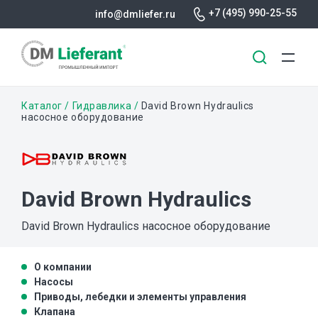
+7 (495) 990-25-55
info@dmliefer.ru
Перейти
Строка
Каталог
Гидравлика
David Brown Hydraulics
к
насосное оборудование
основному
навигации
содержанию
David Brown Hydraulics
David Brown Hydraulics насосное оборудование
О компании
Насосы
Приводы, лебедки и элементы управления
Клапана