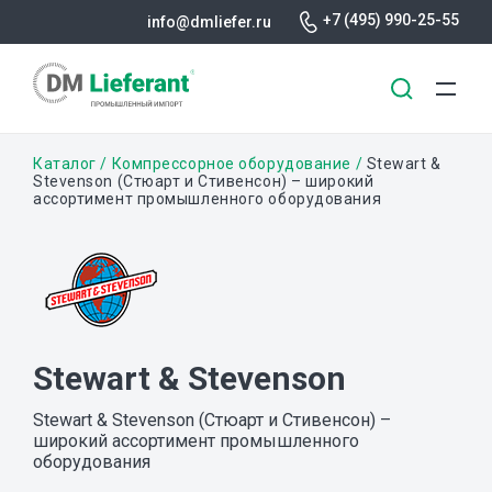
+7 (495) 990-25-55
info@dmliefer.ru
Перейти
Строка
Каталог
Компрессорное оборудование
Stewart &
к
Stevenson (Стюарт и Стивенсон) – широкий
ассортимент промышленного оборудования
основному
навигации
содержанию
Stewart & Stevenson
Stewart & Stevenson (Стюарт и Стивенсон) –
широкий ассортимент промышленного
оборудования