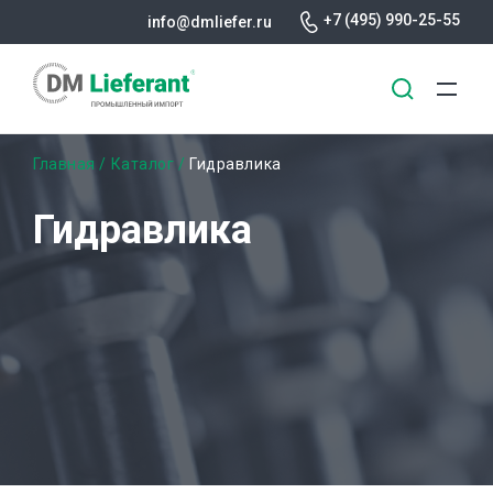
+7 (495) 990-25-55
info@dmliefer.ru
Перейти
Строка
Главная
Каталог
Гидравлика
к
основному
навигации
Гидравлика
содержанию