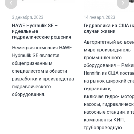
3 декабря, 2023
14 января, 2023
HAWE Hydraulik SE –
Гидравлика из США н
идеальные
случаи жизни
гидравлические решения
Авторитетный во все
Немецкая компания HAWE
мире производитель
Hydraulik SE является
промышленного
общепризнанным
оборудования – Parke
специалистом в области
Hannifin из США поста
разработки и производства
на рынок широкий сп
гидравлического
гидравлики,
оборудования.
включая гидро- мото
насосы, гидравличес
насосные станции, а 
компоненты КИП,
трубопроводную