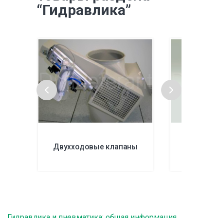
“Гидравлика”
Двухходовые клапаны
Дроссел
Гидравлика и пневматика: общая информация