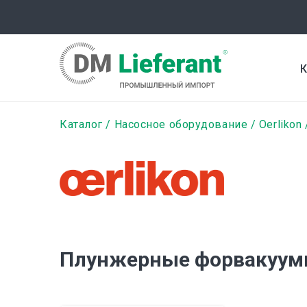
Перейти
к
основному
содержанию
К
Строка
Каталог
Насосное оборудование
Oerlikon
навигации
Плунжерные форвакуумны