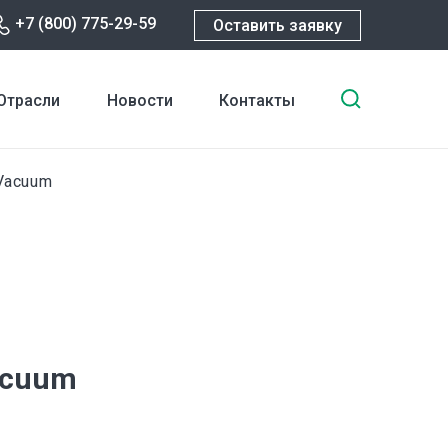
+7 (800) 775-29-59
Оставить заявку
Введите
Отрасли
Новости
Контакты
ключевы
слова
для
Vacuum
поиска
acuum