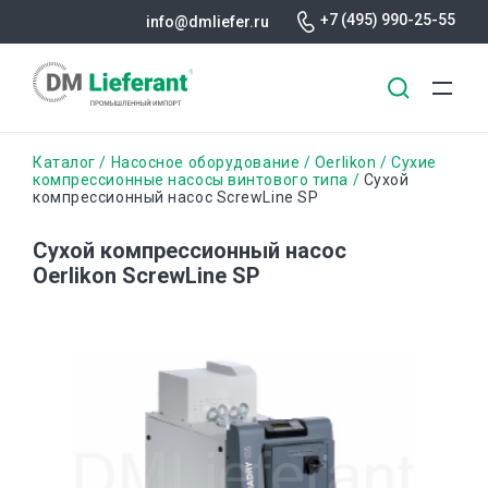
+7 (495) 990-25-55
info@dmliefer.ru
Перейти
Строка
Каталог
Насосное оборудование
Oerlikon
Сухие
к
компрессионные насосы винтового типа
Сухой
компрессионный насос ScrewLine SP
основному
навигации
содержанию
Сухой компрессионный насос
Oerlikon ScrewLine SP