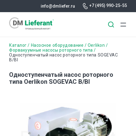
+7 (495) 990-25-55
info@dmliefer.ru
Перейти
Строка
Каталог
Насосное оборудование
Oerlikon
к
Форвакуумные насосы роторного типа
Одноступенчатый насос роторного типа SOGEVAC
основному
навигации
B/BI
содержанию
Одноступенчатый насос роторного
типа Oerlikon SOGEVAC B/BI