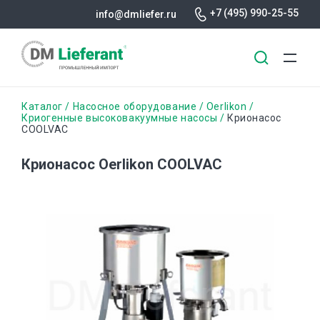
+7 (495) 990-25-55
info@dmliefer.ru
Перейти
Строка
Каталог
Насосное оборудование
Oerlikon
к
Криогенные высоковакуумные насосы
Крионасос
COOLVAC
основному
навигации
содержанию
Крионасос Oerlikon COOLVAC