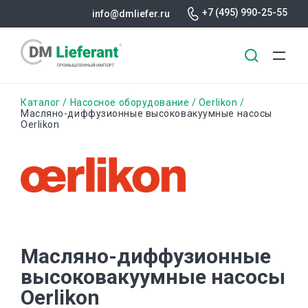
+7 (495) 990-25-55
info@dmliefer.ru
Перейти
Строка
Каталог
Насосное оборудование
Oerlikon
к
Масляно-диффузионные высоковакуумные насосы
Oerlikon
основному
навигации
содержанию
Масляно-диффузионные
высоковакуумные насосы
Oerlikon