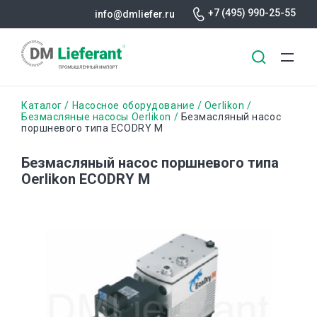
+7 (495) 990-25-55
info@dmliefer.ru
Перейти
Строка
Каталог
Насосное оборудование
Oerlikon
к
Безмасляные насосы Oerlikon
Безмасляный насос
поршневого типа ECODRY M
основному
навигации
содержанию
Безмасляный насос поршневого типа
Oerlikon ECODRY M