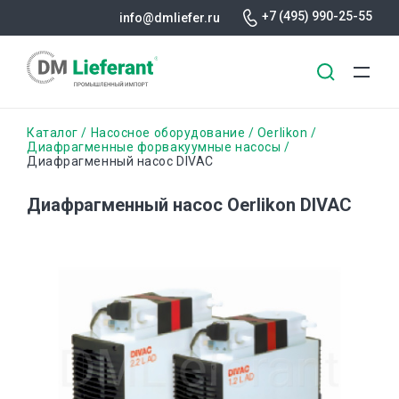
+7 (495) 990-25-55
info@dmliefer.ru
Перейти
Строка
Каталог
Насосное оборудование
Oerlikon
к
Диафрагменные форвакуумные насосы
Диафрагменный насос DIVAC
основному
навигации
содержанию
Диафрагменный насос Oerlikon DIVAC