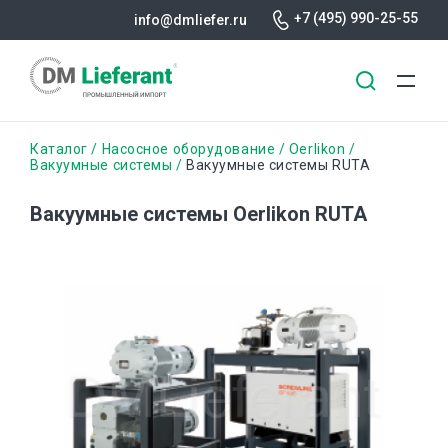
+7 (495) 990-25-55
info@dmliefer.ru
Перейти
Строка
Каталог
Насосное оборудование
Oerlikon
к
Вакуумные системы
Вакуумные системы RUTA
основному
навигации
содержанию
Вакуумные системы Oerlikon RUTA