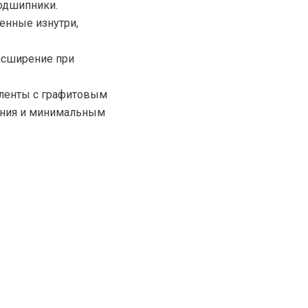
одшипники.
енные изнутри,
асширение при
ленты с графитовым
ения и минимальным