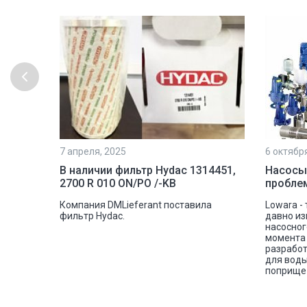
7 апреля, 2025
6 октябр
рочной
В наличии фильтр Hydac 1314451,
Насосы
2700 R 010 ON/PO /-KB
пробле
шковую
Компания DMLieferant поставила
Lowara -
tectic
фильтр Hydac.
давно из
овой
насосног
е сплава
момента 
разработ
для воды
поприще 