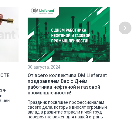
30 августа, 2024
23 июля,
 СТЕ
От всего коллектива DM Lieferant
Постав
поздравляем Вас с Днём
инстру
работника нефтяной и газовой
GPE-
Наша ко
промышленности!
сн
отгрузк
нашей
токарных
Праздник посвящен профессионалам
своего дела, которые вносят огромный
вклад в развитие отрасли и чей труд
невероятно важен для нашей страны.