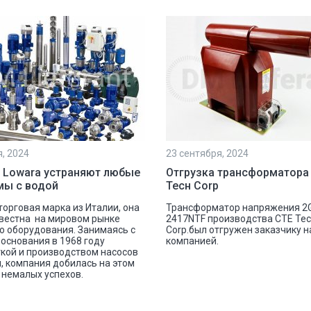
я, 2024
23 сентября, 2024
 Lowara устраняют любые
Отгрузка трансформатора
мы с водой
Тесн Corp
 торговая марка из Италии, она
Трансформатор напряжения 2
вестна на мировом рынке
2417NTF производства СТЕ Те
о оборудования. Занимаясь с
Corp.был отгружен заказчику 
основания в 1968 году
компанией.
кой и производством насосов
, компания добилась на этом
немалых успехов.