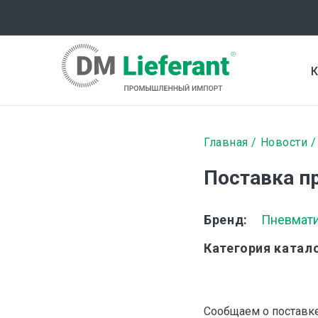
Перейти
к
основному
содержанию
К
Строка
Главная
Новости
навигаци
Поставка п
Бренд
Пневмати
Категория катал
Сообщаем о поставк