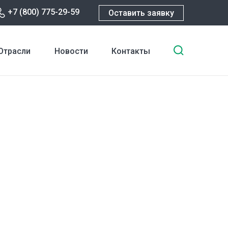
+7 (800) 775-29-59
Оставить заявку
Введите
Отрасли
Новости
Контакты
ключевы
слова
для
поиска