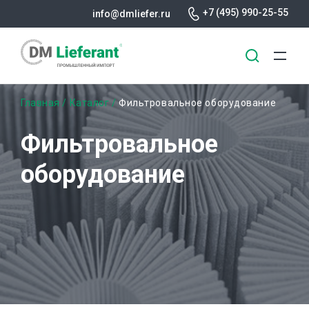
+7 (495) 990-25-55
info@dmliefer.ru
Перейти
Строка
Главная
Каталог
Фильтровальное оборудование
к
основному
навигации
Фильтровальное
содержанию
оборудование