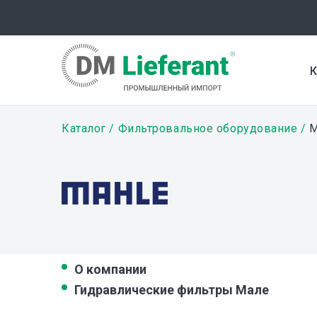
Перейти
к
основному
содержанию
К
Строка
Каталог
Фильтровальное оборудование
M
навигации
О компании
Гидравлические фильтры Мале