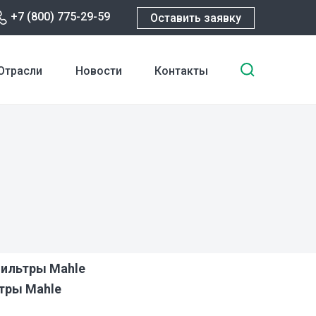
+7 (800) 775-29-59
Оставить заявку
Введите
Отрасли
Новости
Контакты
ключевы
слова
для
поиска
ильтры Mahle
тры Mahle