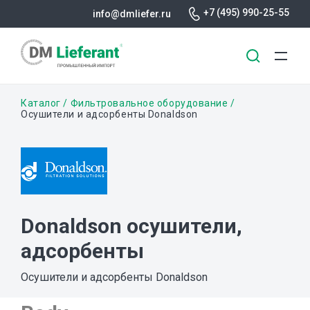
+7 (495) 990-25-55
info@dmliefer.ru
Перейти
Строка
Каталог
Фильтровальное оборудование
к
Осушители и адсорбенты Donaldson
основному
навигации
содержанию
Donaldson осушители,
адсорбенты
Осушители и адсорбенты Donaldson