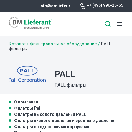
+7 (495) 990-25-55
info@dmliefer.ru
Перейти
Строка
Каталог
Фильтровальное оборудование
PALL
к
фильтры
основному
навигации
содержанию
PALL
PALL фильтры
О компании
Фильтры Pall
Фильтры высокого давления PALL
Фильтры низкого давления и среднего давления
Фильтры со сдвоенными корпусами